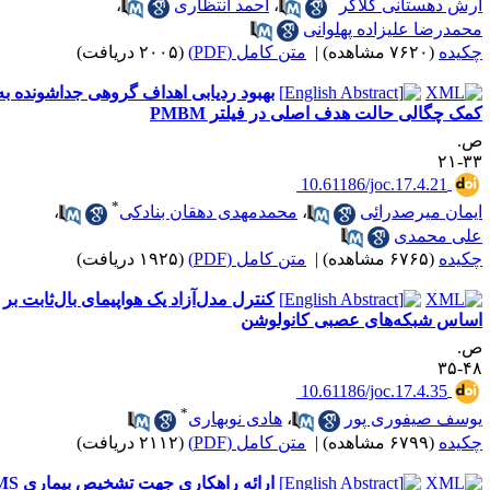
رش دهستانی کلاگر
،
احمد انتظاری
،
حمدرضا علیزاده پهلوانی
کیده
(۷۶۲۰ مشاهده)
|
متن کامل (PDF)
(۲۰۰۵ دریافت)
بهبود ردیابی اهداف گروهی جداشونده به
مک چگالی حالت هدف اصلی در فیلتر PMBM
.
۳۳-
‎ 10.61186/joc.17.4.21
*
یمان میرصدرائی
،
محمدمهدی دهقان بنادکی
،
لی محمدی
کیده
(۶۷۶۵ مشاهده)
|
متن کامل (PDF)
(۱۹۲۵ دریافت)
کنترل مدل‌آزاد یک هواپیمای بال‌ثابت بر
ساس شبکه‌های عصبی کانولوشن
.
۴۸-
‎ 10.61186/joc.17.4.35
*
وسف صیفوری پور
،
هادی نوبهاری
کیده
(۶۷۹۹ مشاهده)
|
متن کامل (PDF)
(۲۱۱۲ دریافت)
ارائه راهکاری جهت تشخیص بیماری MS