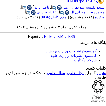
‎ 10.61186/joc.17.4.75
*
یده نفیسه منوچهری رهبر
،
ناصر پریز
،
حمد رضا رمضانی آل
،
عقیله حیدری
کیده
(۶۰۱۱ مشاهده)
|
متن کامل (PDF)
(۲۰۴۶ دریافت)
مجله کنترل، جلد ۱۷، شماره ۴، زمستان ۱۴۰۲
Export as:
HTML
|
XML
|
RSS
یگاه های مرتبط
کمیسیون نشریات وزارت بهداشت
کمسیون نشریات وزارت علوم
شرکت یکتاوب
مات کلیدی
ریه
کنترل,
مجله علمی
,
مقاله علمی
, دانشگاه خواجه نصیرالدین
وسی