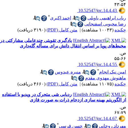
۵۴-
‎ 10.52547/joc.14.4.43
*
باب ابراهیمی باویلی
،
احمد اکبری
،
ضا محبوبی اسفنجانی
کیده
(۱۰۰۴۳ مشاهده)
|
متن کامل (PDF)
(۳۱۹۰ دریافت)
یادگیری تقویتی چندعاملی مشارکتی در
حیط‌های پویا بر اساس انتقال دانش برای مسأله گله‌داری
.
۶۶-
‎ 10.52547/joc.14.4.55
*
مین نیک انجام
،
منیره عبدوس
،
اهنوش مهدوی مقدم
کیده
(۱۱۰۷۵ مشاهده)
|
متن کامل (PDF)
(۴۶۶۰ دریافت)
ردیابی شی متحرک در ویدیو با استفاده
الگوریتم بهینه‎ سازی ازدحام ذرات به صورت فازی
.
۷۹-
‎ 10.52547/joc.14.4.67
*
هرداد روحانی
،
حسن فرسی
،