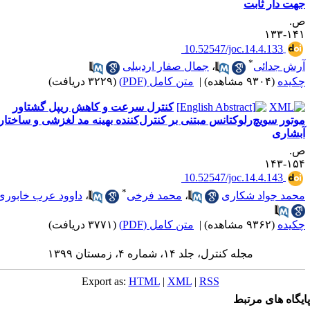
هت دار ثابت
.
۱۴۱-۱
‎ 10.52547/joc.14.4.133
*
رش جدائی
،
جمال صفار اردبیلی
کیده
(۹۳۰۴ مشاهده)
|
متن کامل (PDF)
(۳۲۲۹ دریافت)
کنترل سرعت و کاهش ریپل گشتاور
وتور سویچ‌رلوکتانس مبتنی بر کنترل‌کننده بهینه مد لغزشی و ساختار
بشاری
.
۱۵۴-۱
‎ 10.52547/joc.14.4.143
*
حمد جواد شکاری
،
محمد فرخی
،
داوود عرب خابوری
کیده
(۹۳۶۲ مشاهده)
|
متن کامل (PDF)
(۳۷۷۱ دریافت)
مجله کنترل، جلد ۱۴، شماره ۴، زمستان ۱۳۹۹
Export as:
HTML
|
XML
|
RSS
یگاه های مرتبط