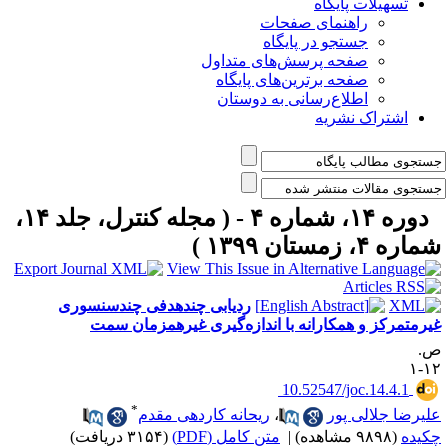
تسهیلات پایگاه
راهنمای صفحات
جستجو در پایگاه
صفحه پرسش‌های متداول
صفحه برترین‌های پایگاه
اطلاع‌رسانی به دوستان
اشتراک نشریه
دوره ۱۴، شماره ۴ - ( مجله کنترل، جلد ۱۴،
اره ۴، زمستان ۱۳۹۹ )
ردیابی چندهدفی چندسنسوری
یرمتمرکز و همکارانه با اندازه‌گیری غیرهمزمان سمت
.
۱۲
‎ 10.52547/joc.14.4.1
*
لیرضا جلالی پور
،
ریحانه کاردهی مقدم
کیده
(۹۸۹۸ مشاهده)
|
متن کامل (PDF)
(۳۱۵۴ دریافت)