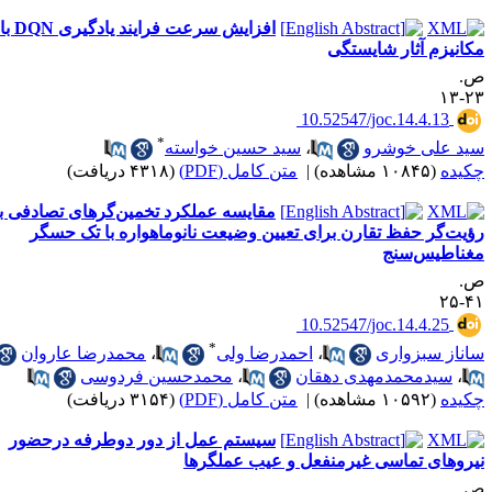
افزایش سرعت فرایند یادگیری DQN با
کانیزم آثار شایستگی
.
۲۳-
‎ 10.52547/joc.14.4.13
*
ید علی خوشرو
،
سید حسین خواسته
کیده
(۱۰۸۴۵ مشاهده)
|
متن کامل (PDF)
(۴۳۱۸ دریافت)
مقایسه عملکرد تخمین‌گرهای تصادفی با
ؤیت‌گر حفظ تقارن برای تعیین وضیعت نانوماهواره با تک حسگر
غناطیس‌سنج
.
۴۱-
‎ 10.52547/joc.14.4.25
*
اناز سبزواری
،
احمدرضا ولی
،
محمدرضا عاروان
،
سیدمحمدمهدی دهقان
،
محمدحسین فردوسی
کیده
(۱۰۵۹۲ مشاهده)
|
متن کامل (PDF)
(۳۱۵۴ دریافت)
سیستم عمل از دور دوطرفه درحضور
یروهای تماسی غیرمنفعل و عیب عملگرها
.