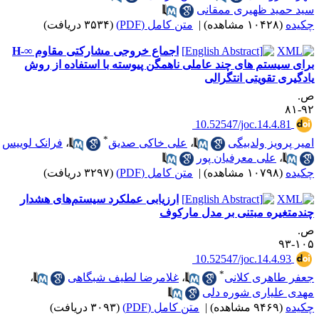
ید حمید ظهیری ممقانی
کیده
(۱۰۴۲۸ مشاهده)
|
متن کامل (PDF)
(۳۵۳۴ دریافت)
اجماع خروجی مشارکتی مقاوم ∞-H
رای سیستم های چند عاملی ناهمگن پیوسته با استفاده از روش
ادگیری تقویتی انتگرالی
.
۹۲-
‎ 10.52547/joc.14.4.81
*
میر پرویز ولدبیگی
،
علی خاکی صدیق
،
فرانک لوییس
،
علی معرفیان پور
کیده
(۱۰۷۹۸ مشاهده)
|
متن کامل (PDF)
(۳۲۹۷ دریافت)
ارزیابی عملکرد سیستم‌های هشدار
ندمتغیره مبتنی بر مدل مارکوف
.
۱۰۵-
‎ 10.52547/joc.14.4.93
*
عفر طاهری کلانی
،
غلامرضا لطیف شبگاهی
،
هدی علیاری شوره دلی
کیده
(۹۴۶۹ مشاهده)
|
متن کامل (PDF)
(۳۰۹۳ دریافت)