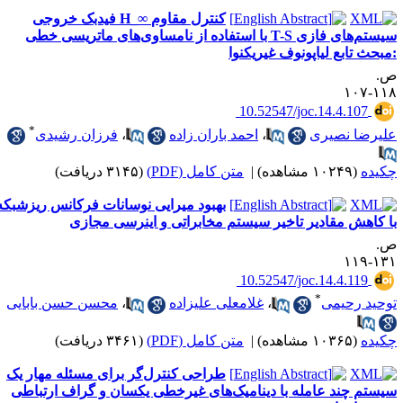
کنترل مقاوم‎ H_∞ ‎فیدبک خروجی
سیستم‌ها‌‌ی فازی ‌T-S‌ با استفاده از نامساوی‌های ‌ماتریسی خطی
مبحث تابع لیاپونوف غیریکنوا
.
۱۱۸-۱
‎ 10.52547/joc.14.4.107
*
لیرضا نصیری
،
احمد باران زاده
،
فرزان رشیدی
کیده
(۱۰۲۴۹ مشاهده)
|
متن کامل (PDF)
(۳۱۴۵ دریافت)
بهبود میرایی نوسانات فرکانس ریزشبکه
ا کاهش مقادیر تاخیر سیستم مخابراتی و اینرسی مجازی
.
۱۳۱-۱
‎ 10.52547/joc.14.4.119
*
وحید رحیمی
،
غلامعلی علیزاده
،
محسن حسن بابایی
کیده
(۱۰۳۶۵ مشاهده)
|
متن کامل (PDF)
(۳۴۶۱ دریافت)
طراحی کنترل‌گر برای مسئله مهار یک
یستم چند عامله با دینامیک‌های غیرخطی یکسان و گراف ارتباطی