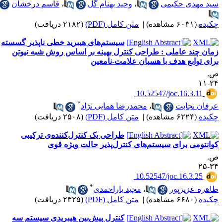
ید مهدی حکیمی
،
وحید بهنام گل
،
قاسم درخشان
کیده
(۶۰۳۱ مشاهده)
|
متن کامل (PDF)
(۲۱۸۲ دریافت)
سیستم‌های هیبرید خطی ناپذیر گسسته
مان چند عاملی : طراحی کنترل بهینه بر اساس روش شبه نیوتن
رای توابع هدف با هسیان علامت-نامعین
.
۲۴-
‎ 10.52547/joc.16.3.11
*
رفان نجابت
،
محمدرضا همایی نژاد
کیده
(۶۲۲۴ مشاهده)
|
متن کامل (PDF)
(۲۵۰۸ دریافت)
طراحی یک کنترل‌کننده‌ی ترکیبی
وانتومی برای سیستم‌های کنترل‌پذیر حالت ویژه‌ قوی
.
۳۴-
‎ 10.52547/joc.16.3.25
*
اهره عزیزپور
،
مجید یاراحمدی
کیده
(۶۶۸۰ مشاهده)
|
متن کامل (PDF)
(۲۳۲۵ دریافت)
کنترل پیش‌بین هیبریدی سیستم سه