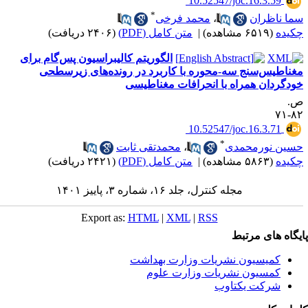
‎ 10.52547/joc.16.3.59
*
ما ناظران
،
محمد فرخی
کیده
(۶۵۱۹ مشاهده)
|
متن کامل (PDF)
(۲۴۰۶ دریافت)
الگوریتم کالیبراسیون پس‌گام برای
غناطیس‌سنج سه-محوره با کاربرد در رونده‌های زیرسطحی
ودگردان همراه با انحرافات مغناطیسی
.
۸۲-
‎ 10.52547/joc.16.3.71
*
سین نورمحمدی
،
محمدتقی ثابت
کیده
(۵۸۶۳ مشاهده)
|
متن کامل (PDF)
(۲۴۲۱ دریافت)
مجله کنترل، جلد ۱۶، شماره ۳، پاییز ۱۴۰۱
Export as:
HTML
|
XML
|
RSS
یگاه های مرتبط
کمیسیون نشریات وزارت بهداشت
کمسیون نشریات وزارت علوم
شرکت یکتاوب