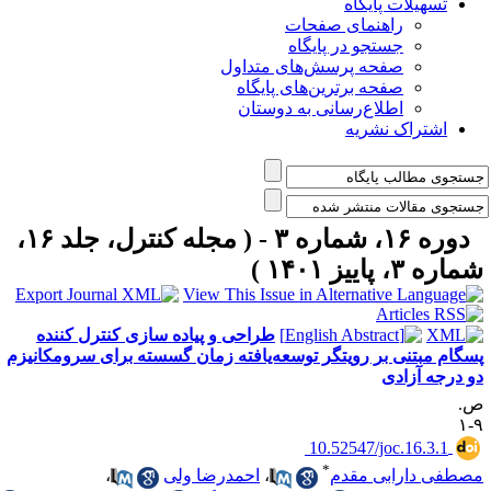
تسهیلات پایگاه
راهنمای صفحات
جستجو در پایگاه
صفحه پرسش‌های متداول
صفحه برترین‌های پایگاه
اطلاع‌رسانی به دوستان
اشتراک نشریه
دوره ۱۶، شماره ۳ - ( مجله کنترل، جلد ۱۶،
اره ۳، پاییز ۱۴۰۱ )
طراحی و پیاده سازی کنترل کننده
سگام مبتنی بر رویتگر توسعه‌یافته زمان گسسته برای سرومکانیزم
و درجه آزادی
.
۹
‎ 10.52547/joc.16.3.1
*
صطفی دارابی مقدم
،
احمدرضا ولی
،