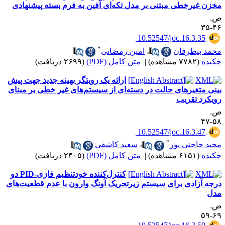
خزن غیرخطی مبتنی بر مدل تکه‌ای آفین به فرم بسته پیشنهادی
.
۴۶-
‎ 10.52547/joc.16.3.35
*
حمد بیطرفان
،
امین رمضانی
کیده
(۷۷۸۲ مشاهده)
|
متن کامل (PDF)
(۲۶۹۹ دریافت)
ارائه یک رویتگر بهینه جدید جهت پیش
ینی متغیرهای حالت در دسته‌ای از سیستم‌های غیر خطی بر مبنای
ویکرد تقریب
.
۵۸-
‎ 10.52547/joc.16.3.47
*
جید حاجتی پور
،
سعید کاشفی
کیده
(۶۱۵۱ مشاهده)
|
متن کامل (PDF)
(۲۴۰۵ دریافت)
کنترل‌کننده خودتنظیم فازی-PID دو
رجه آزادی برای سیستم زیرتحریک آونگ وارون با عدم ‌قطعیت‌های
دل
.
۶۹-